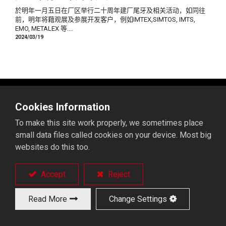
於明年一月五日在厂区举行二十周年建厂尾牙及相关活动，如同往
前，明年将藉观展及参展开发客户，例如IMTEX,SIMTOS, IMTS,
EMO, METALEX 等....
2024/03/19
Cookies Information
产品
解决方案
To make this site work properly, we sometimes place
长棒材送料机
整廠解決方案
small data files called cookies on your device. Most big
短棒材送料机
应用产业
websites do this too.
棒材送料机配件
门型机械手
Accept
Reject
富豪能力
支援服务
Read More
Change Settings
制程
常见问题