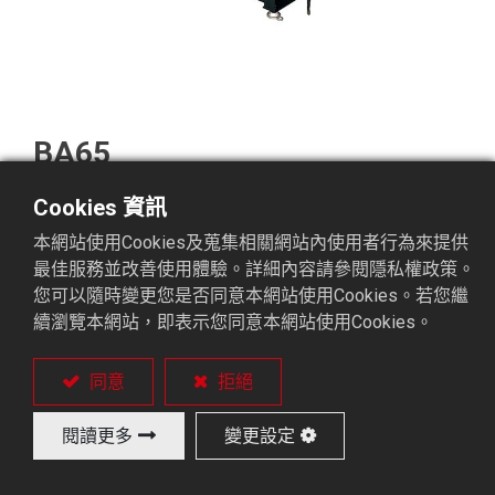
BA65
Cookies 資訊
可提昇CNC車床加工中，工件速度與精密度，無
本網站使用Cookies及蒐集相關網站內使用者行為來提供
震動問題。
最佳服務並改善使用體驗。詳細內容請參閱隱私權政策。
黑皮材料，可適用。
您可以隨時變更您是否同意本網站使用Cookies。若您繼
BA-65送料機佔地空間小。
續瀏覽本網站，即表示您同意本網站使用Cookies。
人機界面控制，操作與設定異警故障排除容易。
移動式手控盒，方便操作，符合人體工學。
同意
拒絕
線性滑軌推料，車床夾頭開時，使材料送達檔料
塊時，輕而順暢。
閱讀更多
變更設定
下料、調整機構，簡易方便。
移動式腳座，方便車床主軸維修、更換皮帶、主