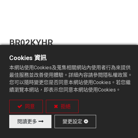
BR02KYHR
Cookies 資訊
3 ~ 4 軸控制機械手。
本網站使用Cookies及蒐集相關網站內使用者行為來提供
具有Y軸(選配)。
最佳服務並改善使用體驗。詳細內容請參閱隱私權政策。
堆疊式迴轉盤。
您可以隨時變更您是否同意本網站使用Cookies。若您繼
成品輸送帶(選配)。
續瀏覽本網站，即表示您同意本網站使用Cookies。
同意
拒絕
閱讀更多
變更設定