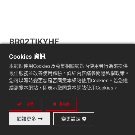
BR02TIKYHF
Cookies 資訊
4 ~ 5 軸控制機械手。
本網站使用Cookies及蒐集相關網站內使用者行為來提供
具有Y軸(選配)。
最佳服務並改善使用體驗。詳細內容請參閱隱私權政策。
單手臂、雙邊行程。
您可以隨時變更您是否同意本網站使用Cookies。若您繼
一機通用於2台車床。
續瀏覽本網站，即表示您同意本網站使用Cookies。
陣列式迴轉盤。
成品輸送帶(選配)。
同意
拒絕
閱讀更多
變更設定