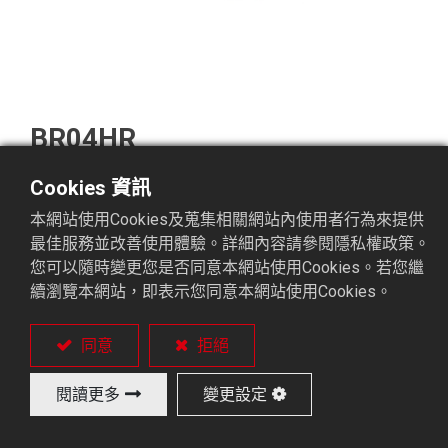
BR04HR
Cookies 資訊
4 ~ 5 軸控制機械手。
本網站使用Cookies及蒐集相關網站內使用者行為來提供
單手臂、單邊行程。
最佳服務並改善使用體驗。詳細內容請參閱隱私權政策。
堆疊式迴轉盤。
您可以隨時變更您是否同意本網站使用Cookies。若您繼
成品輸送帶(選配)。
續瀏覽本網站，即表示您同意本網站使用Cookies。
同意
拒絕
閱讀更多
變更設定