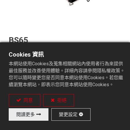
BS65
Cookies 資訊
可提昇CNC車床加工中，工件速度與精密度，無
本網站使用Cookies及蒐集相關網站內使用者行為來提供
震動問題。
最佳服務並改善使用體驗。詳細內容請參閱隱私權政策。
黑皮材料，可適用。.
您可以隨時變更您是否同意本網站使用Cookies。若您繼
BS65送料機佔地空間小。
續瀏覽本網站，即表示您同意本網站使用Cookies。
人機界面控制，操作與設定異警故障排除容易。
移動式手控盒，方便操作，符合人體工學。
同意
拒絕
伺服馬達與線性滑軌結合，送料時，快、準、順
暢。
閱讀更多
變更設定
更換材料、調整機構，簡易方便。
移動式腳座，方便車床主軸維修、更換皮帶、主