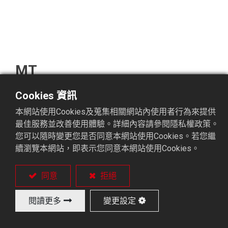
MT
Cookies 資訊
下料調整一次調整。
本網站使用Cookies及蒐集相關網站內使用者行為來提供
可搭配CNC車床走刀/走心。(選購)
最佳服務並改善使用體驗。詳細內容請參閱隱私權政策。
操作容易，故障排除簡單。
您可以隨時變更您是否同意本網站使用Cookies。若您繼
標準機型：材料長度2.5米。
續瀏覽本網站，即表示您同意本網站使用Cookies。
動力馬達不發熱。
同意
拒絕
閱讀更多
變更設定